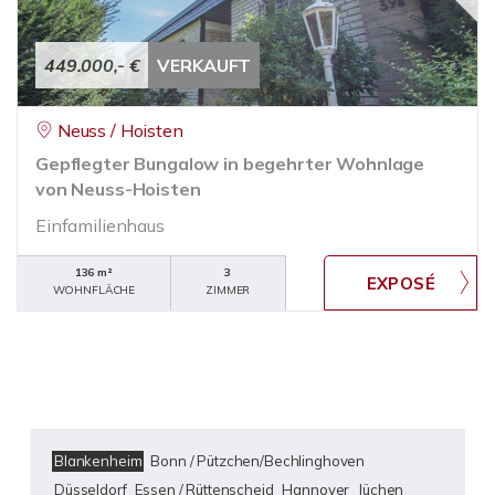
449.000,- €
VERKAUFT
Neuss / Hoisten
Gepflegter Bungalow in begehrter Wohnlage
von Neuss-Hoisten
Einfamilienhaus
136 m²
3
WOHNFLÄCHE
ZIMMER
Blankenheim
Bonn / Pützchen/Bechlinghoven
Düsseldorf
Essen / Rüttenscheid
Hannover
Jüchen