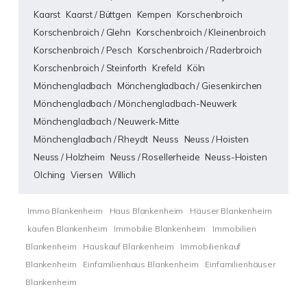
Kaarst
Kaarst / Büttgen
Kempen
Korschenbroich
Korschenbroich / Glehn
Korschenbroich / Kleinenbroich
Korschenbroich / Pesch
Korschenbroich / Raderbroich
Korschenbroich / Steinforth
Krefeld
Köln
Mönchengladbach
Mönchengladbach / Giesenkirchen
Mönchengladbach / Mönchengladbach-Neuwerk
Mönchengladbach / Neuwerk-Mitte
Mönchengladbach / Rheydt
Neuss
Neuss / Hoisten
Neuss / Holzheim
Neuss / Rosellerheide
Neuss-Hoisten
Olching
Viersen
Willich
Immo Blankenheim
Haus Blankenheim
Häuser Blankenheim
kaufen Blankenheim
Immobilie Blankenheim
Immobilien
Blankenheim
Hauskauf Blankenheim
Immobilienkauf
Blankenheim
Einfamilienhaus Blankenheim
Einfamilienhäuser
Blankenheim