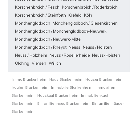
Korschenbroich / Pesch
Korschenbroich / Raderbroich
Korschenbroich / Steinforth
Krefeld
Köln
Mönchengladbach
Mönchengladbach / Giesenkirchen
Mönchengladbach / Mönchengladbach-Neuwerk
Mönchengladbach / Neuwerk-Mitte
Mönchengladbach / Rheydt
Neuss
Neuss / Hoisten
Neuss / Holzheim
Neuss / Rosellerheide
Neuss-Hoisten
Olching
Viersen
Willich
Immo Blankenheim
Haus Blankenheim
Häuser Blankenheim
kaufen Blankenheim
Immobilie Blankenheim
Immobilien
Blankenheim
Hauskauf Blankenheim
Immobilienkauf
Blankenheim
Einfamilienhaus Blankenheim
Einfamilienhäuser
Blankenheim