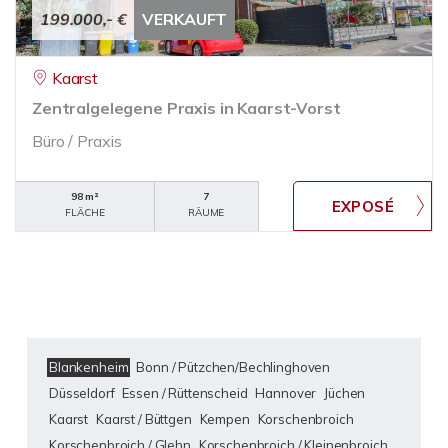
199.000,- €
VERKAUFT
Kaarst
Zentralgelegene Praxis in Kaarst-Vorst
Büro / Praxis
98 m²
7
FLÄCHE
RÄUME
Blankenheim
Bonn / Pützchen/Bechlinghoven
Düsseldorf
Essen / Rüttenscheid
Hannover
Jüchen
Kaarst
Kaarst / Büttgen
Kempen
Korschenbroich
Korschenbroich / Glehn
Korschenbroich / Kleinenbroich