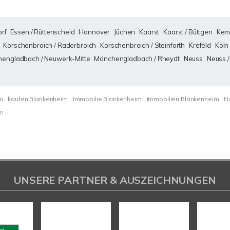
rf
Essen / Rüttenscheid
Hannover
Jüchen
Kaarst
Kaarst / Büttgen
Kem
Korschenbroich / Raderbroich
Korschenbroich / Steinforth
Krefeld
Köln
engladbach / Neuwerk-Mitte
Mönchengladbach / Rheydt
Neuss
Neuss /
m
kaufen Blankenheim
Immobilie Blankenheim
Immobilien Blankenheim
H
im
UNSERE PARTNER & AUSZEICHNUNGEN