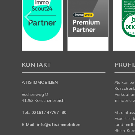
KONTAKT
PROFI
ATIS IMMOBILIEN
Als kompe
Korschenb
Eschenweg 8
Verkauf un
41352 Korschenbroich
Immobilie z
Tel.:
02161 / 47767 -80
Mit umfas
Expertise 
E-Mail:
info@atis.immobilien
rund um I
Rhein-Krei