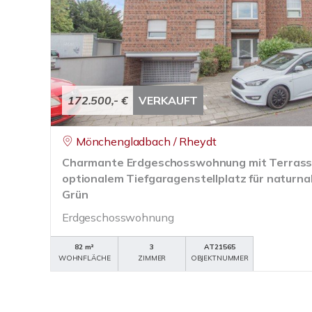
172.500,- €
VERKAUFT
Mönchengladbach / Rheydt
Charmante Erdgeschosswohnung mit Terrass
optionalem Tiefgaragenstellplatz für natur
Grün
Erdgeschosswohnung
82 m²
3
AT21565
WOHNFLÄCHE
ZIMMER
OBJEKTNUMMER