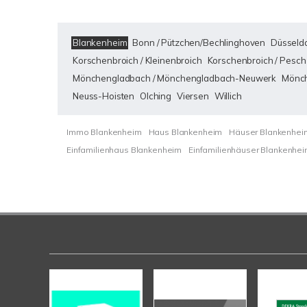
Blankenheim
Bonn / Pützchen/Bechlinghoven
Düsseldo
Korschenbroich / Kleinenbroich
Korschenbroich / Pesch
Mönchengladbach / Mönchengladbach-Neuwerk
Mönch
Neuss-Hoisten
Olching
Viersen
Willich
Immo Blankenheim
Haus Blankenheim
Häuser Blankenhei
Einfamilienhaus Blankenheim
Einfamilienhäuser Blankenhe