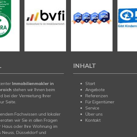
L
INHALT
tenter
Immobilienmakler in
Start
roich
stehen wir Ihnen beim
Angebote
d bei der Vermietung Ihrer
Referenzen
ur Seite.
Für Eigentümer
Service
sendem Fachwissen und lokaler
Über uns
beraten wir Sie in allen Fragen
Kontakt
hr Haus oder Ihre Wohnung im
s Neuss, Düsseldorf und