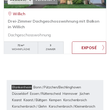
Willich
Drei-Zimmer Dachgeschosswohnung mit Balkon
in Willich
Dachgeschosswohnung
72 m²
3
WOHNFLÄCHE
ZIMMER
Blankenheim
Bonn / Pützchen/Bechlinghoven
Düsseldorf
Essen / Rüttenscheid
Hannover
Jüchen
Kaarst
Kaarst / Büttgen
Kempen
Korschenbroich
Korschenbroich / Glehn
Korschenbroich / Kleinenbroich