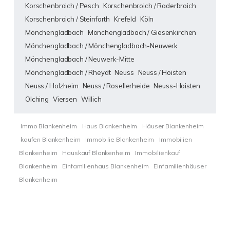
Korschenbroich / Pesch
Korschenbroich / Raderbroich
Korschenbroich / Steinforth
Krefeld
Köln
Mönchengladbach
Mönchengladbach / Giesenkirchen
Mönchengladbach / Mönchengladbach-Neuwerk
Mönchengladbach / Neuwerk-Mitte
Mönchengladbach / Rheydt
Neuss
Neuss / Hoisten
Neuss / Holzheim
Neuss / Rosellerheide
Neuss-Hoisten
Olching
Viersen
Willich
Immo Blankenheim
Haus Blankenheim
Häuser Blankenheim
kaufen Blankenheim
Immobilie Blankenheim
Immobilien
Blankenheim
Hauskauf Blankenheim
Immobilienkauf
Blankenheim
Einfamilienhaus Blankenheim
Einfamilienhäuser
Blankenheim