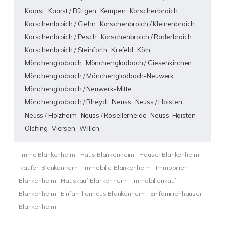
Kaarst
Kaarst / Büttgen
Kempen
Korschenbroich
Korschenbroich / Glehn
Korschenbroich / Kleinenbroich
Korschenbroich / Pesch
Korschenbroich / Raderbroich
Korschenbroich / Steinforth
Krefeld
Köln
Mönchengladbach
Mönchengladbach / Giesenkirchen
Mönchengladbach / Mönchengladbach-Neuwerk
Mönchengladbach / Neuwerk-Mitte
Mönchengladbach / Rheydt
Neuss
Neuss / Hoisten
Neuss / Holzheim
Neuss / Rosellerheide
Neuss-Hoisten
Olching
Viersen
Willich
Immo Blankenheim
Haus Blankenheim
Häuser Blankenheim
kaufen Blankenheim
Immobilie Blankenheim
Immobilien
Blankenheim
Hauskauf Blankenheim
Immobilienkauf
Blankenheim
Einfamilienhaus Blankenheim
Einfamilienhäuser
Blankenheim