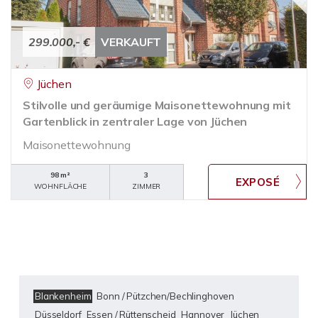
299.000,- €
VERKAUFT
Jüchen
Stilvolle und geräumige Maisonettewohnung mit
Gartenblick in zentraler Lage von Jüchen
Maisonettewohnung
98 m²
3
WOHNFLÄCHE
ZIMMER
Blankenheim
Bonn / Pützchen/Bechlinghoven
Düsseldorf
Essen / Rüttenscheid
Hannover
Jüchen