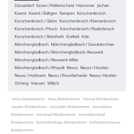
Düsseldorf
Essen / Rüttenscheid
Hannover
Jüchen
Kaarst
Kaarst / Büttgen
Kempen
Korschenbroich
Korschenbroich / Glehn
Korschenbroich / Kleinenbroich
Korschenbroich / Pesch
Korschenbroich / Raderbroich
Korschenbroich / Steinforth
Krefeld
Köln
Mönchengladbach
Mönchengladbach / Giesenkirchen
Mönchengladbach / Mönchengladbach-Neuwerk
Mönchengladbach / Neuwerk-Mitte
Mönchengladbach / Rheydt
Neuss
Neuss / Hoisten
Neuss / Holzheim
Neuss / Rosellerheide
Neuss-Hoisten
Olching
Viersen
Willich
Immo Blankenheim
Haus Blankenheim
Häuser Blankenheim
kaufen Blankenheim
Immobilie Blankenheim
Immobilien
Blankenheim
Hauskauf Blankenheim
Immobilienkauf
Blankenheim
Einfamilienhaus Blankenheim
Einfamilienhäuser
Blankenheim