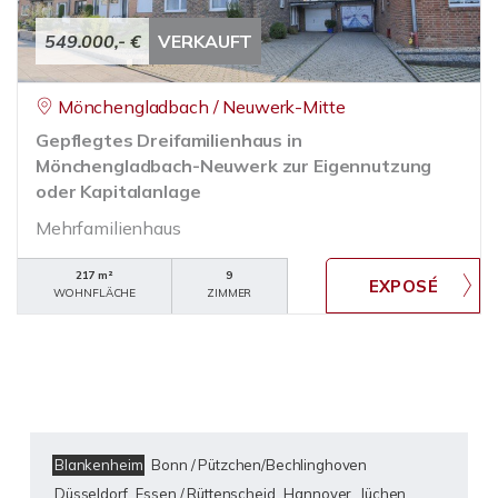
549.000,- €
VERKAUFT
Mönchengladbach / Neuwerk-Mitte
Gepflegtes Dreifamilienhaus in
Mönchengladbach-Neuwerk zur Eigennutzung
oder Kapitalanlage
Mehrfamilienhaus
217 m²
9
WOHNFLÄCHE
ZIMMER
Blankenheim
Bonn / Pützchen/Bechlinghoven
Düsseldorf
Essen / Rüttenscheid
Hannover
Jüchen