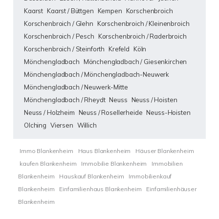
Kaarst
Kaarst / Büttgen
Kempen
Korschenbroich
Korschenbroich / Glehn
Korschenbroich / Kleinenbroich
Korschenbroich / Pesch
Korschenbroich / Raderbroich
Korschenbroich / Steinforth
Krefeld
Köln
Mönchengladbach
Mönchengladbach / Giesenkirchen
Mönchengladbach / Mönchengladbach-Neuwerk
Mönchengladbach / Neuwerk-Mitte
Mönchengladbach / Rheydt
Neuss
Neuss / Hoisten
Neuss / Holzheim
Neuss / Rosellerheide
Neuss-Hoisten
Olching
Viersen
Willich
Immo Blankenheim
Haus Blankenheim
Häuser Blankenheim
kaufen Blankenheim
Immobilie Blankenheim
Immobilien
Blankenheim
Hauskauf Blankenheim
Immobilienkauf
Blankenheim
Einfamilienhaus Blankenheim
Einfamilienhäuser
Blankenheim