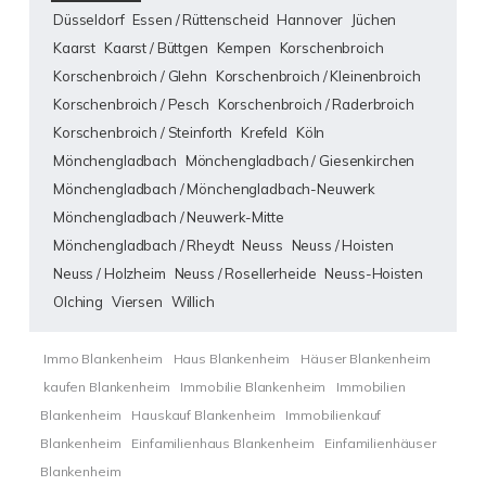
Düsseldorf
Essen / Rüttenscheid
Hannover
Jüchen
Kaarst
Kaarst / Büttgen
Kempen
Korschenbroich
Korschenbroich / Glehn
Korschenbroich / Kleinenbroich
Korschenbroich / Pesch
Korschenbroich / Raderbroich
Korschenbroich / Steinforth
Krefeld
Köln
Mönchengladbach
Mönchengladbach / Giesenkirchen
Mönchengladbach / Mönchengladbach-Neuwerk
Mönchengladbach / Neuwerk-Mitte
Mönchengladbach / Rheydt
Neuss
Neuss / Hoisten
Neuss / Holzheim
Neuss / Rosellerheide
Neuss-Hoisten
Olching
Viersen
Willich
Immo Blankenheim
Haus Blankenheim
Häuser Blankenheim
kaufen Blankenheim
Immobilie Blankenheim
Immobilien
Blankenheim
Hauskauf Blankenheim
Immobilienkauf
Blankenheim
Einfamilienhaus Blankenheim
Einfamilienhäuser
Blankenheim