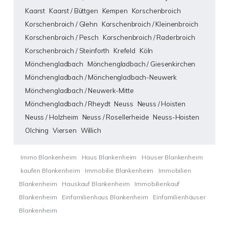
Kaarst
Kaarst / Büttgen
Kempen
Korschenbroich
Korschenbroich / Glehn
Korschenbroich / Kleinenbroich
Korschenbroich / Pesch
Korschenbroich / Raderbroich
Korschenbroich / Steinforth
Krefeld
Köln
Mönchengladbach
Mönchengladbach / Giesenkirchen
Mönchengladbach / Mönchengladbach-Neuwerk
Mönchengladbach / Neuwerk-Mitte
Mönchengladbach / Rheydt
Neuss
Neuss / Hoisten
Neuss / Holzheim
Neuss / Rosellerheide
Neuss-Hoisten
Olching
Viersen
Willich
Immo Blankenheim
Haus Blankenheim
Häuser Blankenheim
kaufen Blankenheim
Immobilie Blankenheim
Immobilien
Blankenheim
Hauskauf Blankenheim
Immobilienkauf
Blankenheim
Einfamilienhaus Blankenheim
Einfamilienhäuser
Blankenheim