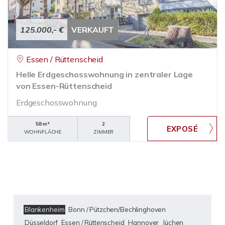
125.000,- €
VERKAUFT
Essen / Rüttenscheid
Helle Erdgeschosswohnung in zentraler Lage
von Essen-Rüttenscheid
Erdgeschosswohnung
58 m²
2
WOHNFLÄCHE
ZIMMER
Blankenheim
Bonn / Pützchen/Bechlinghoven
Düsseldorf
Essen / Rüttenscheid
Hannover
Jüchen