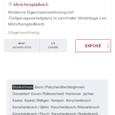
Mönchengladbach
Moderne Eigentumswohnung mit
Tiefgaragenstellplatz in zentraler Wohnlage von
Mönchengladbach
Etagenwohnung
40 m²
1,5
WOHNFLÄCHE
ZIMMER
Blankenheim
Bonn / Pützchen/Bechlinghoven
Düsseldorf
Essen / Rüttenscheid
Hannover
Jüchen
Kaarst
Kaarst / Büttgen
Kempen
Korschenbroich
Korschenbroich / Glehn
Korschenbroich / Kleinenbroich
Korschenbroich / Pesch
Korschenbroich / Raderbroich