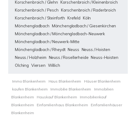
Korschenbroich / Glehn
Korschenbroich / Kleinenbroich
Korschenbroich / Pesch
Korschenbroich / Raderbroich
Korschenbroich / Steinforth
Krefeld
Köln
Mönchengladbach
Mönchengladbach / Giesenkirchen
Mönchengladbach / Mönchengladbach-Neuwerk
Mönchengladbach / Neuwerk-Mitte
Mönchengladbach / Rheydt
Neuss
Neuss / Hoisten
Neuss / Holzheim
Neuss / Rosellerheide
Neuss-Hoisten
Olching
Viersen
Willich
Immo Blankenheim
Haus Blankenheim
Häuser Blankenheim
kaufen Blankenheim
Immobilie Blankenheim
Immobilien
Blankenheim
Hauskauf Blankenheim
Immobilienkauf
Blankenheim
Einfamilienhaus Blankenheim
Einfamilienhäuser
Blankenheim