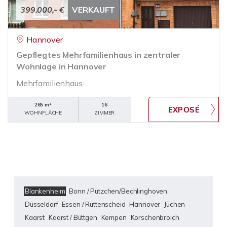
399.000,- €
VERKAUFT
Hannover
Gepflegtes Mehrfamilienhaus in zentraler
Wohnlage in Hannover
Mehrfamilienhaus
265 m²
16
WOHNFLÄCHE
ZIMMER
Blankenheim
Bonn / Pützchen/Bechlinghoven
Düsseldorf
Essen / Rüttenscheid
Hannover
Jüchen
Kaarst
Kaarst / Büttgen
Kempen
Korschenbroich