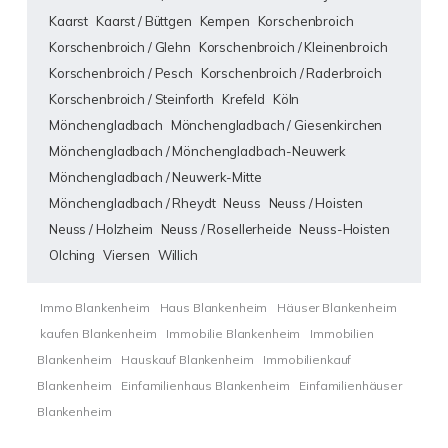
Kaarst
Kaarst / Büttgen
Kempen
Korschenbroich
Korschenbroich / Glehn
Korschenbroich / Kleinenbroich
Korschenbroich / Pesch
Korschenbroich / Raderbroich
Korschenbroich / Steinforth
Krefeld
Köln
Mönchengladbach
Mönchengladbach / Giesenkirchen
Mönchengladbach / Mönchengladbach-Neuwerk
Mönchengladbach / Neuwerk-Mitte
Mönchengladbach / Rheydt
Neuss
Neuss / Hoisten
Neuss / Holzheim
Neuss / Rosellerheide
Neuss-Hoisten
Olching
Viersen
Willich
Immo Blankenheim
Haus Blankenheim
Häuser Blankenheim
kaufen Blankenheim
Immobilie Blankenheim
Immobilien
Blankenheim
Hauskauf Blankenheim
Immobilienkauf
Blankenheim
Einfamilienhaus Blankenheim
Einfamilienhäuser
Blankenheim