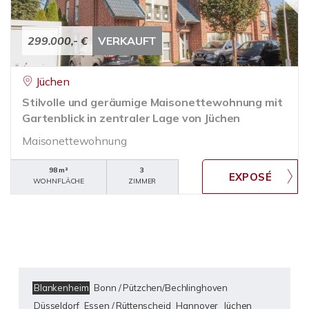
299.000,- €
VERKAUFT
Jüchen
Stilvolle und geräumige Maisonettewohnung mit
Gartenblick in zentraler Lage von Jüchen
Maisonettewohnung
98 m²
3
WOHNFLÄCHE
ZIMMER
Blankenheim
Bonn / Pützchen/Bechlinghoven
Düsseldorf
Essen / Rüttenscheid
Hannover
Jüchen