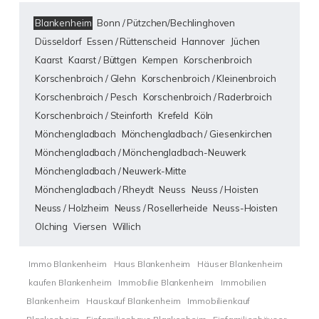
Blankenheim
Bonn / Pützchen/Bechlinghoven
Düsseldorf
Essen / Rüttenscheid
Hannover
Jüchen
Kaarst
Kaarst / Büttgen
Kempen
Korschenbroich
Korschenbroich / Glehn
Korschenbroich / Kleinenbroich
Korschenbroich / Pesch
Korschenbroich / Raderbroich
Korschenbroich / Steinforth
Krefeld
Köln
Mönchengladbach
Mönchengladbach / Giesenkirchen
Mönchengladbach / Mönchengladbach-Neuwerk
Mönchengladbach / Neuwerk-Mitte
Mönchengladbach / Rheydt
Neuss
Neuss / Hoisten
Neuss / Holzheim
Neuss / Rosellerheide
Neuss-Hoisten
Olching
Viersen
Willich
Immo Blankenheim
Haus Blankenheim
Häuser Blankenheim
kaufen Blankenheim
Immobilie Blankenheim
Immobilien
Blankenheim
Hauskauf Blankenheim
Immobilienkauf