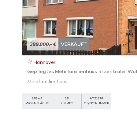
399.000,- €
VERKAUFT
Hannover
Gepflegtes Mehrfamilienhaus in zentraler Wo
Mehrfamilienhaus
265 m²
16
AT21366
WOHNFLÄCHE
ZIMMER
OBJEKTNUMMER