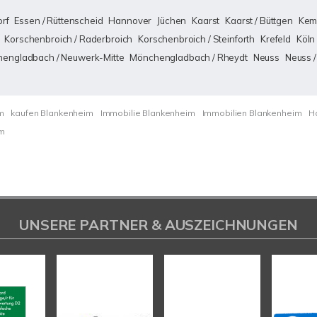
rf
Essen / Rüttenscheid
Hannover
Jüchen
Kaarst
Kaarst / Büttgen
Kem
Korschenbroich / Raderbroich
Korschenbroich / Steinforth
Krefeld
Köln
engladbach / Neuwerk-Mitte
Mönchengladbach / Rheydt
Neuss
Neuss /
m
kaufen Blankenheim
Immobilie Blankenheim
Immobilien Blankenheim
H
im
UNSERE PARTNER & AUSZEICHNUNGEN