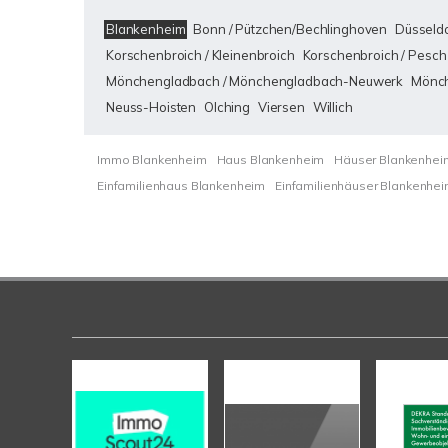
Blankenheim
Bonn / Pützchen/Bechlinghoven
Düsseldo
Korschenbroich / Kleinenbroich
Korschenbroich / Pesch
Mönchengladbach / Mönchengladbach-Neuwerk
Mönch
Neuss-Hoisten
Olching
Viersen
Willich
Immo Blankenheim
Haus Blankenheim
Häuser Blankenhei
Einfamilienhaus Blankenheim
Einfamilienhäuser Blankenhe