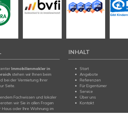
L
INHALT
tenter
Immobilienmakler in
Start
roich
stehen wir Ihnen beim
Angebote
d bei der Vermietung Ihrer
Referenzen
ur Seite.
Für Eigentümer
Service
sendem Fachwissen und lokaler
Über uns
beraten wir Sie in allen Fragen
Kontakt
hr Haus oder Ihre Wohnung im
s Neuss, Düsseldorf und
adbach. Sprechen Sie uns an –
r Sie da.