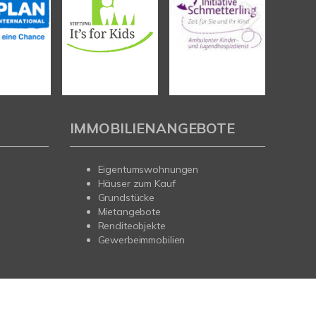
IMMOBILIENANGEBOTE
Eigentumswohnungen
Häuser zum Kauf
Grundstücke
Mietangebote
Renditeobjekte
Gewerbeimmobilien