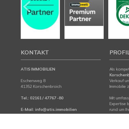
KONTAKT
PROFI
ATIS IMMOBILIEN
Als kompe
Korschenb
Eschenweg 8
Verkauf un
41352 Korschenbroich
Immobilie z
Tel.:
02161 / 47767 -80
Mit umfas
Expertise 
E-Mail:
info@atis.immobilien
rund um I
Rhein-Krei
Web:
www.atis.immobilien
Mönchengl
wir sind fü