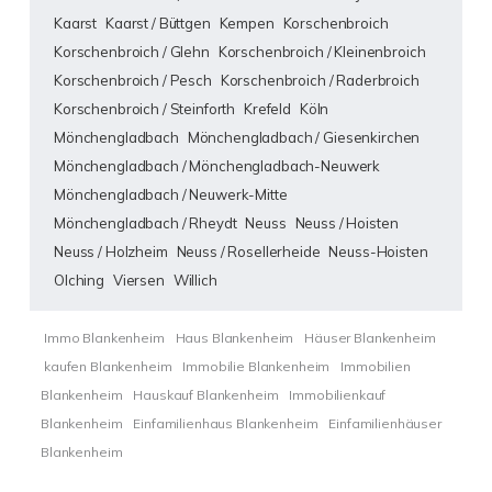
Kaarst
Kaarst / Büttgen
Kempen
Korschenbroich
Korschenbroich / Glehn
Korschenbroich / Kleinenbroich
Korschenbroich / Pesch
Korschenbroich / Raderbroich
Korschenbroich / Steinforth
Krefeld
Köln
Mönchengladbach
Mönchengladbach / Giesenkirchen
Mönchengladbach / Mönchengladbach-Neuwerk
Mönchengladbach / Neuwerk-Mitte
Mönchengladbach / Rheydt
Neuss
Neuss / Hoisten
Neuss / Holzheim
Neuss / Rosellerheide
Neuss-Hoisten
Olching
Viersen
Willich
Immo Blankenheim
Haus Blankenheim
Häuser Blankenheim
kaufen Blankenheim
Immobilie Blankenheim
Immobilien
Blankenheim
Hauskauf Blankenheim
Immobilienkauf
Blankenheim
Einfamilienhaus Blankenheim
Einfamilienhäuser
Blankenheim