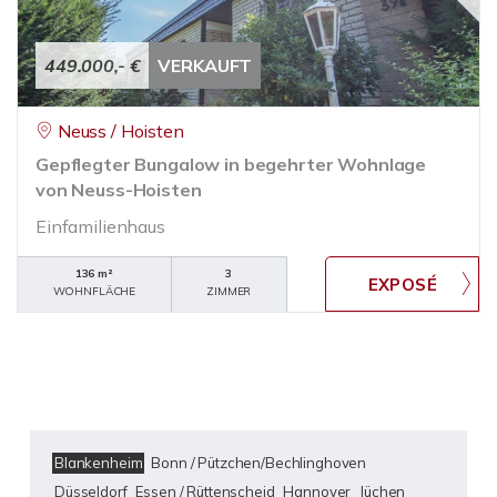
449.000,- €
VERKAUFT
Neuss / Hoisten
Gepflegter Bungalow in begehrter Wohnlage
von Neuss-Hoisten
Einfamilienhaus
136 m²
3
WOHNFLÄCHE
ZIMMER
Blankenheim
Bonn / Pützchen/Bechlinghoven
Düsseldorf
Essen / Rüttenscheid
Hannover
Jüchen