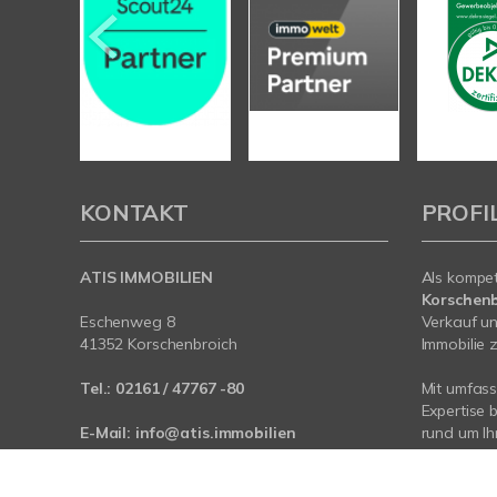
KONTAKT
PROFI
ATIS IMMOBILIEN
Als kompe
Korschenb
Eschenweg 8
Verkauf un
41352 Korschenbroich
Immobilie z
Tel.:
02161 / 47767 -80
Mit umfas
Expertise 
E-Mail:
info@atis.immobilien
rund um I
Rhein-Krei
Web:
www.atis.immobilien
Mönchengl