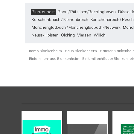
Blankenheim
Bonn / Pützchen/Bechlinghoven
Düsseldo
Korschenbroich / Kleinenbroich
Korschenbroich / Pesch
Mönchengladbach / Mönchengladbach-Neuwerk
Mönch
Neuss-Hoisten
Olching
Viersen
Willich
Immo Blankenheim
Haus Blankenheim
Häuser Blankenhei
Einfamilienhaus Blankenheim
Einfamilienhäuser Blankenhe