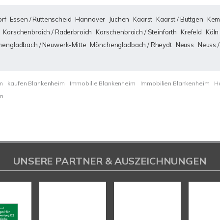
rf
Essen / Rüttenscheid
Hannover
Jüchen
Kaarst
Kaarst / Büttgen
Kem
Korschenbroich / Raderbroich
Korschenbroich / Steinforth
Krefeld
Köln
engladbach / Neuwerk-Mitte
Mönchengladbach / Rheydt
Neuss
Neuss /
m
kaufen Blankenheim
Immobilie Blankenheim
Immobilien Blankenheim
H
im
UNSERE PARTNER & AUSZEICHNUNGEN