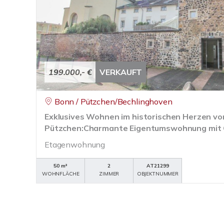
199.000,- €
VERKAUFT
Bonn / Pützchen/Bechlinghoven
Exklusives Wohnen im historischen Herzen vo
Pützchen:Charmante Eigentumswohnung mit O
Etagenwohnung
50 m²
2
AT21299
WOHNFLÄCHE
ZIMMER
OBJEKTNUMMER