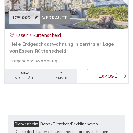
125.000,- €
VERKAUFT
Essen / Rüttenscheid
Helle Erdgeschosswohnung in zentraler Lage
von Essen-Rüttenscheid
Erdgeschosswohnung
58 m²
2
WOHNFLÄCHE
ZIMMER
Blankenheim
Bonn / Pützchen/Bechlinghoven
Düsseldorf
Essen / Rüttenscheid
Hannover
Jüchen