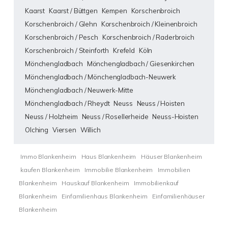
Kaarst
Kaarst / Büttgen
Kempen
Korschenbroich
Korschenbroich / Glehn
Korschenbroich / Kleinenbroich
Korschenbroich / Pesch
Korschenbroich / Raderbroich
Korschenbroich / Steinforth
Krefeld
Köln
Mönchengladbach
Mönchengladbach / Giesenkirchen
Mönchengladbach / Mönchengladbach-Neuwerk
Mönchengladbach / Neuwerk-Mitte
Mönchengladbach / Rheydt
Neuss
Neuss / Hoisten
Neuss / Holzheim
Neuss / Rosellerheide
Neuss-Hoisten
Olching
Viersen
Willich
Immo Blankenheim
Haus Blankenheim
Häuser Blankenheim
kaufen Blankenheim
Immobilie Blankenheim
Immobilien
Blankenheim
Hauskauf Blankenheim
Immobilienkauf
Blankenheim
Einfamilienhaus Blankenheim
Einfamilienhäuser
Blankenheim