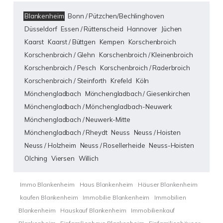
Blankenheim
Bonn / Pützchen/Bechlinghoven
Düsseldorf
Essen / Rüttenscheid
Hannover
Jüchen
Kaarst
Kaarst / Büttgen
Kempen
Korschenbroich
Korschenbroich / Glehn
Korschenbroich / Kleinenbroich
Korschenbroich / Pesch
Korschenbroich / Raderbroich
Korschenbroich / Steinforth
Krefeld
Köln
Mönchengladbach
Mönchengladbach / Giesenkirchen
Mönchengladbach / Mönchengladbach-Neuwerk
Mönchengladbach / Neuwerk-Mitte
Mönchengladbach / Rheydt
Neuss
Neuss / Hoisten
Neuss / Holzheim
Neuss / Rosellerheide
Neuss-Hoisten
Olching
Viersen
Willich
Immo Blankenheim
Haus Blankenheim
Häuser Blankenheim
kaufen Blankenheim
Immobilie Blankenheim
Immobilien
Blankenheim
Hauskauf Blankenheim
Immobilienkauf