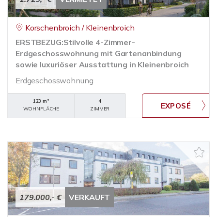
Korschenbroich / Kleinenbroich
ERSTBEZUG:Stilvolle 4-Zimmer-
Erdgeschosswohnung mit Garten­anbindung
sowie luxuriöser Ausstattung in Kleinenbroich
Erdgeschosswohnung
123 m²
4
WOHNFLÄCHE
ZIMMER
179.000,- €
VERKAUFT