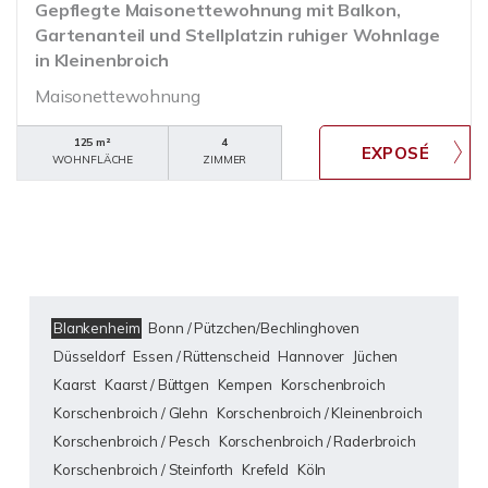
Gepflegte Maisonettewohnung mit Balkon,
Gartenanteil und Stellplatzin ruhiger Wohnlage
in Kleinenbroich
Maisonettewohnung
125 m²
4
WOHNFLÄCHE
ZIMMER
Blankenheim
Bonn / Pützchen/Bechlinghoven
Düsseldorf
Essen / Rüttenscheid
Hannover
Jüchen
Kaarst
Kaarst / Büttgen
Kempen
Korschenbroich
Korschenbroich / Glehn
Korschenbroich / Kleinenbroich
Korschenbroich / Pesch
Korschenbroich / Raderbroich
Korschenbroich / Steinforth
Krefeld
Köln