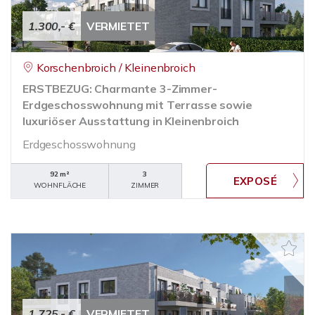
1.300,- €
VERMIETET
Korschenbroich / Kleinenbroich
ERSTBEZUG: Charmante 3-Zimmer-
Erdgeschosswohnung mit Terrasse sowie
luxuriöser Ausstattung in Kleinenbroich
Erdgeschosswohnung
92 m²
3
WOHNFLÄCHE
ZIMMER
1.725,- €
VERMIETET