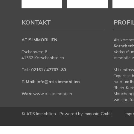
KONTAKT
PROFI
ATIS IMMOBILIEN
Als kompe
Korschenb
Eschenweg 8
Verkauf un
41352 Korschenbroich
Immobilie z
Tel.:
02161 / 47767 -80
Mit umfas
Expertise 
E-Mail:
info@atis.immobilien
rund um I
Rhein-Krei
Web:
www.atis.immobilien
Mönchengl
wir sind fü
© ATIS Immobilien
Powered by
Immonia GmbH
Impr