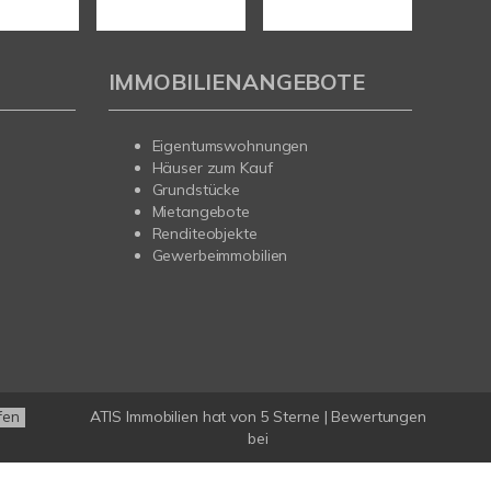
IMMOBILIENANGEBOTE
Eigentumswohnungen
Häuser zum Kauf
Grundstücke
Mietangebote
Renditeobjekte
Gewerbeimmobilien
ATIS Immobilien
hat
von
5
Sterne |
Bewertungen
fen
bei