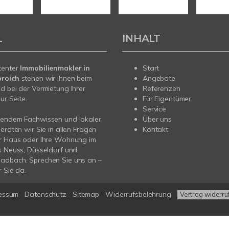
L
INHALT
tenter
Immobilienmakler in
Start
roich
stehen wir Ihnen beim
Angebote
d bei der Vermietung Ihrer
Referenzen
ur Seite.
Für Eigentümer
Service
sendem Fachwissen und lokaler
Über uns
beraten wir Sie in allen Fragen
Kontakt
hr Haus oder Ihre Wohnung im
s Neuss, Düsseldorf und
adbach. Sprechen Sie uns an –
r Sie da.
essum
Datenschutz
Sitemap
Widerrufsbelehrung
Vertrag widerru