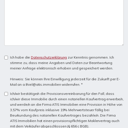
Ich habe die
Datenschutzerklärung
zur Kenntnis genommen. Ich
stimme zu, dass meine Angaben und Daten zur Beantwortung
meiner Anfrage elektronisch erhoben und gespeichert werden.
Hinweis: Sie können Ihre Einwilligung jederzeit für die Zukunft per E-
Mail an a.thiel@atis.immobilien widerrufen. *
Ich/wir bestätige/n die Provisionsvereinbarung für den Fall, dass
ich/wir diese Immobilie durch einen notariellen Kaufvertrag erwerbe/n,
und werde/n an die Firma ATIS Immobilien eine Provision in Höhe von
3,57% vom Kaufpreis inklusive 19% Mehrwertsteuer fällig bei
Beurkundung des notariellen Kaufvertrages bezahle/n. Die Firma
ATIS Immobilien hat einen provisionspflichtigen Maklervertrag auch
mit dem Verkäufer abgeschlossen (§ 656 c BGB).