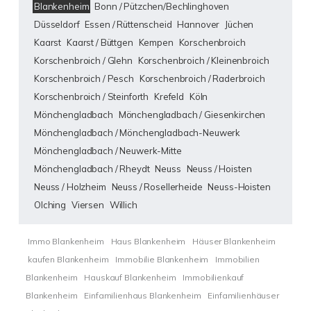
Blankenheim
Bonn / Pützchen/Bechlinghoven
Düsseldorf
Essen / Rüttenscheid
Hannover
Jüchen
Kaarst
Kaarst / Büttgen
Kempen
Korschenbroich
Korschenbroich / Glehn
Korschenbroich / Kleinenbroich
Korschenbroich / Pesch
Korschenbroich / Raderbroich
Korschenbroich / Steinforth
Krefeld
Köln
Mönchengladbach
Mönchengladbach / Giesenkirchen
Mönchengladbach / Mönchengladbach-Neuwerk
Mönchengladbach / Neuwerk-Mitte
Mönchengladbach / Rheydt
Neuss
Neuss / Hoisten
Neuss / Holzheim
Neuss / Rosellerheide
Neuss-Hoisten
Olching
Viersen
Willich
Immo Blankenheim
Haus Blankenheim
Häuser Blankenheim
kaufen Blankenheim
Immobilie Blankenheim
Immobilien
Blankenheim
Hauskauf Blankenheim
Immobilienkauf
Blankenheim
Einfamilienhaus Blankenheim
Einfamilienhäuser