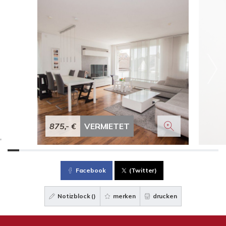
875,- €
VERMIETET
Facebook
(Twitter)
Notizblock (
)
merken
drucken