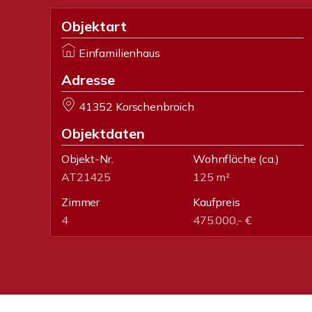
Objektart
Einfamilienhaus
Adresse
41352 Korschenbroich
Objektdaten
Objekt-Nr.
Wohnfläche
(ca.)
AT21425
125 m²
Zimmer
Kaufpreis
4
475.000,- €