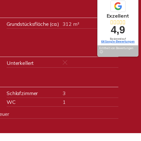
Exzellent
Grundstücksfläche (ca.)
312 m²
4,9
Basierend auf
64 Google-Bewertungen
Echtheit von Bewertungen
Unterkellert
Schlafzimmer
3
WC
1
euer