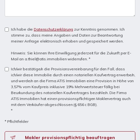
Ich habe die
Datenschutzerklärung
zur Kenntnis genommen. Ich
stimme zu, dass meine Angaben und Daten zur Beantwortung
meiner Anfrage elektronisch erhoben und gespeichert werden.
Hinweis: Sie können Ihre Einwilligung jederzeit für die Zukunft per E-
Mail an a.thiel@atis.immobilien widerrufen. *
Ich/wir bestätige/n die Provisionsvereinbarung für den Fall, dass
ich/wir diese Immobilie durch einen notariellen Kaufvertrag erwerbe/n,
und werde/n an die Firma ATIS Immobilien eine Provision in Höhe von
3,57% vom Kaufpreis inklusive 19% Mehrwertsteuer fällig bei
Beurkundung des notariellen Kaufvertrages bezahle/n. Die Firma
ATIS Immobilien hat einen provisionspflichtigen Maklervertrag auch
mit dem Verkäufer abgeschlossen (§ 656 c BGB).
*
* Pflichtfelder
Makler provisionspflichtig beauftragen