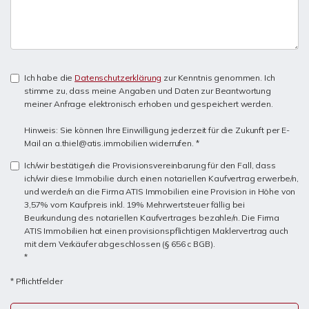
Ich habe die
Datenschutzerklärung
zur Kenntnis genommen. Ich
stimme zu, dass meine Angaben und Daten zur Beantwortung
meiner Anfrage elektronisch erhoben und gespeichert werden.
Hinweis: Sie können Ihre Einwilligung jederzeit für die Zukunft per E-
Mail an a.thiel@atis.immobilien widerrufen. *
Ich/wir bestätige/n die Provisionsvereinbarung für den Fall, dass
ich/wir diese Immobilie durch einen notariellen Kaufvertrag erwerbe/n,
und werde/n an die Firma ATIS Immobilien eine Provision in Höhe von
3,57% vom Kaufpreis inkl. 19% Mehrwertsteuer fällig bei
Beurkundung des notariellen Kaufvertrages bezahle/n. Die Firma
ATIS Immobilien hat einen provisionspflichtigen Maklervertrag auch
mit dem Verkäufer abgeschlossen (§ 656 c BGB).
*
* Pflichtfelder