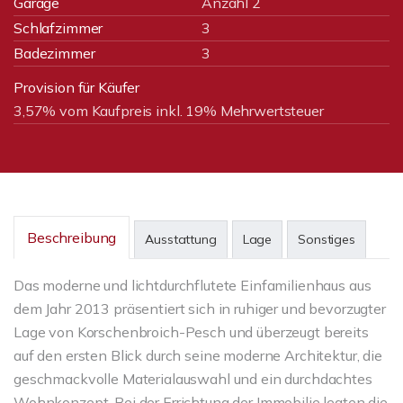
Garage
Anzahl 2
Schlafzimmer
3
Badezimmer
3
Provision für Käufer
3,57% vom Kaufpreis inkl. 19% Mehrwertsteuer
Beschreibung
Ausstattung
Lage
Sonstiges
Das moderne und lichtdurchflutete Einfamilienhaus aus
dem Jahr 2013 präsentiert sich in ruhiger und bevorzugter
Lage von Korschenbroich-Pesch und überzeugt bereits
auf den ersten Blick durch seine moderne Architektur, die
geschmackvolle Materialauswahl und ein durchdachtes
Wohnkonzept. Bei der Errichtung der Immobilie legten die