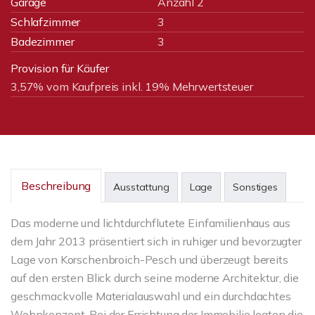
Garage
Anzahl 2
Schlafzimmer
3
Badezimmer
3
Provision für Käufer
3,57% vom Kaufpreis inkl. 19% Mehrwertsteuer
Beschreibung
Ausstattung
Lage
Sonstiges
Das moderne und lichtdurchflutete Einfamilienhaus aus
dem Jahr 2013 präsentiert sich in ruhiger und bevorzugter
Lage von Korschenbroich-Pesch und überzeugt bereits
auf den ersten Blick durch seine moderne Architektur, die
geschmackvolle Materialauswahl und ein durchdachtes
Wohnkonzept. Bei der Errichtung der Immobilie legten die