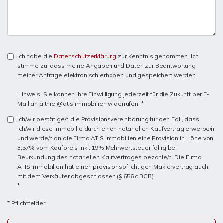
Ich habe die
Datenschutzerklärung
zur Kenntnis genommen. Ich
stimme zu, dass meine Angaben und Daten zur Beantwortung
meiner Anfrage elektronisch erhoben und gespeichert werden.
Hinweis: Sie können Ihre Einwilligung jederzeit für die Zukunft per E-
Mail an a.thiel@atis.immobilien widerrufen. *
Ich/wir bestätige/n die Provisionsvereinbarung für den Fall, dass
ich/wir diese Immobilie durch einen notariellen Kaufvertrag erwerbe/n,
und werde/n an die Firma ATIS Immobilien eine Provision in Höhe von
3,57% vom Kaufpreis inkl. 19% Mehrwertsteuer fällig bei
Beurkundung des notariellen Kaufvertrages bezahle/n. Die Firma
ATIS Immobilien hat einen provisionspflichtigen Maklervertrag auch
mit dem Verkäufer abgeschlossen (§ 656 c BGB).
*
* Pflichtfelder