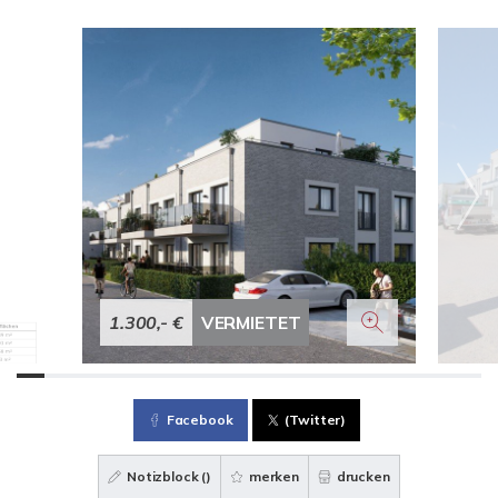
1.300,- €
VERMIETET
Facebook
(Twitter)
Notizblock (
)
merken
drucken