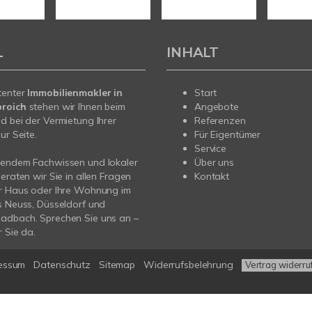
L
INHALT
tenter
Immobilienmakler in
Start
roich
stehen wir Ihnen beim
Angebote
d bei der Vermietung Ihrer
Referenzen
ur Seite.
Für Eigentümer
Service
sendem Fachwissen und lokaler
Über uns
beraten wir Sie in allen Fragen
Kontakt
hr Haus oder Ihre Wohnung im
s Neuss, Düsseldorf und
adbach. Sprechen Sie uns an –
r Sie da.
essum
Datenschutz
Sitemap
Widerrufsbelehrung
Vertrag widerru