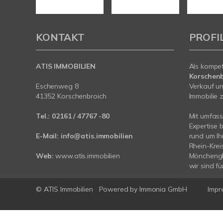
KONTAKT
PROFI
ATIS IMMOBILIEN
Als kompe
Korschenb
Eschenweg 8
Verkauf un
41352 Korschenbroich
Immobilie z
Tel.:
02161 / 47767 -80
Mit umfas
Expertise 
E-Mail:
info@atis.immobilien
rund um I
Rhein-Krei
Web:
www.atis.immobilien
Mönchengl
wir sind fü
© ATIS Immobilien
Powered by
Immonia GmbH
Impr