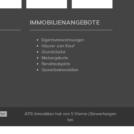
IMMOBILIENANGEBOTE
Eigentumswohnungen
Häuser zum Kauf
Grundstücke
Mietangebote
Renditeobjekte
Gewerbeimmobilien
ATIS Immobilien
hat
von
5
Sterne |
Bewertungen
fen
bei