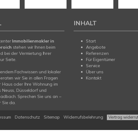
L
INHALT
tenter
Immobilienmakler in
Start
roich
stehen wir Ihnen beim
Angebote
d bei der Vermietung Ihrer
Referenzen
ur Seite.
Für Eigentümer
Service
sendem Fachwissen und lokaler
Über uns
beraten wir Sie in allen Fragen
Kontakt
hr Haus oder Ihre Wohnung im
s Neuss, Düsseldorf und
adbach. Sprechen Sie uns an –
r Sie da.
essum
Datenschutz
Sitemap
Widerrufsbelehrung
Vertrag widerru