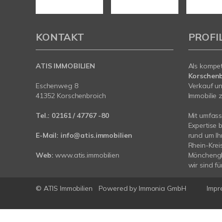
KONTAKT
PROFI
ATIS IMMOBILIEN
Als kompe
Korschenb
Eschenweg 8
Verkauf un
41352 Korschenbroich
Immobilie z
Tel.:
02161 / 47767 -80
Mit umfas
Expertise 
E-Mail:
info@atis.immobilien
rund um I
Rhein-Krei
Web:
www.atis.immobilien
Mönchengl
wir sind fü
© ATIS Immobilien
Powered by
Immonia GmbH
Impr