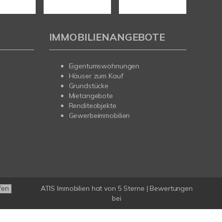
IMMOBILIENANGEBOTE
Eigentumswohnungen
Häuser zum Kauf
Grundstücke
Mietangebote
Renditeobjekte
Gewerbeimmobilien
ATIS Immobilien
hat
von
5
Sterne |
Bewertungen
fen
bei