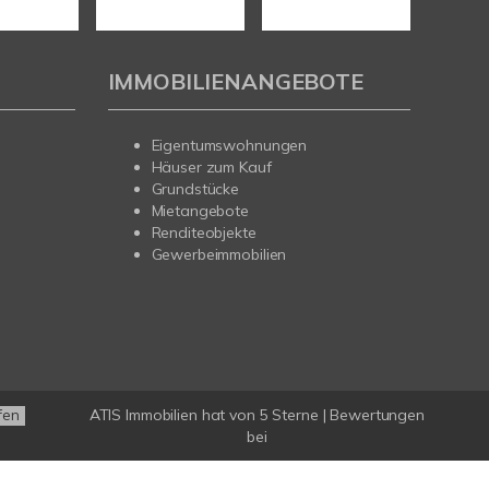
IMMOBILIENANGEBOTE
Eigentumswohnungen
Häuser zum Kauf
Grundstücke
Mietangebote
Renditeobjekte
Gewerbeimmobilien
ATIS Immobilien
hat
von
5
Sterne |
Bewertungen
fen
bei