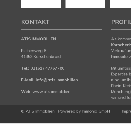
KONTAKT
PROFI
ATIS IMMOBILIEN
Als kompe
Korschenb
Eschenweg 8
Verkauf un
41352 Korschenbroich
Immobilie z
Tel.:
02161 / 47767 -80
Mit umfas
Expertise 
E-Mail:
info@atis.immobilien
rund um I
Rhein-Krei
Web:
www.atis.immobilien
Mönchengl
wir sind fü
© ATIS Immobilien
Powered by
Immonia GmbH
Impr