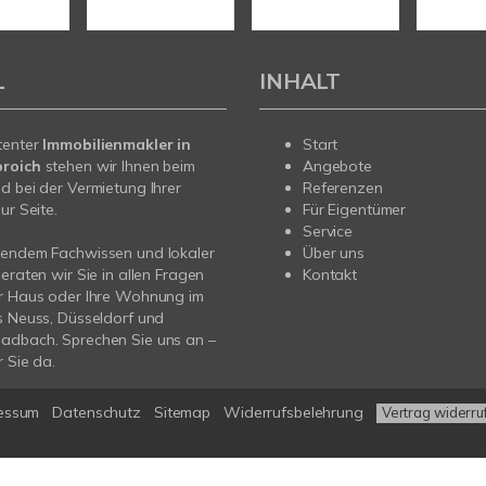
L
INHALT
tenter
Immobilienmakler in
Start
roich
stehen wir Ihnen beim
Angebote
d bei der Vermietung Ihrer
Referenzen
ur Seite.
Für Eigentümer
Service
sendem Fachwissen und lokaler
Über uns
beraten wir Sie in allen Fragen
Kontakt
hr Haus oder Ihre Wohnung im
s Neuss, Düsseldorf und
adbach. Sprechen Sie uns an –
r Sie da.
essum
Datenschutz
Sitemap
Widerrufsbelehrung
Vertrag widerru