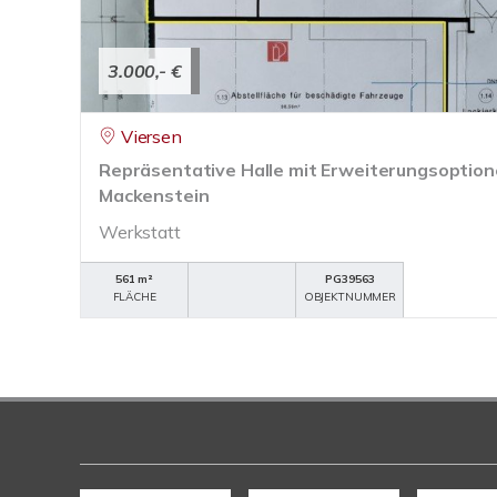
3.000,- €
Viersen
Repräsentative Halle mit Erweiterungsoptio
Mackenstein
Werkstatt
561 m²
PG39563
FLÄCHE
OBJEKTNUMMER