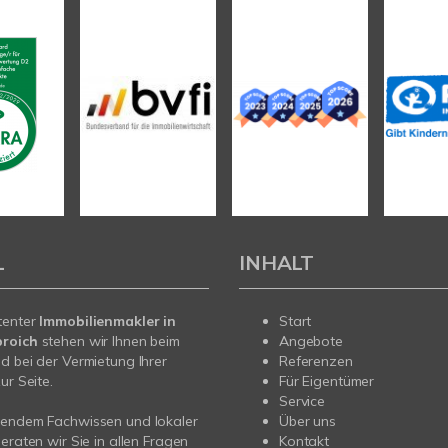
L
INHALT
tenter
Immobilienmakler in
Start
roich
stehen wir Ihnen beim
Angebote
d bei der Vermietung Ihrer
Referenzen
ur Seite.
Für Eigentümer
Service
sendem Fachwissen und lokaler
Über uns
beraten wir Sie in allen Fragen
Kontakt