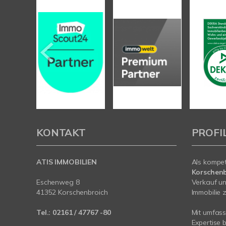
KONTAKT
PROFI
ATIS IMMOBILIEN
Als kompe
Korschenb
Eschenweg 8
Verkauf un
41352 Korschenbroich
Immobilie z
Tel.:
02161 / 47767 -80
Mit umfas
Expertise 