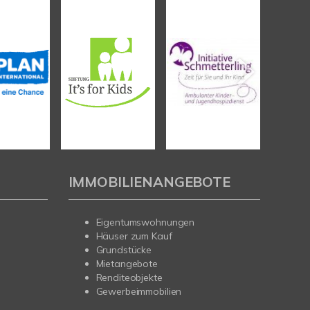
IMMOBILIENANGEBOTE
Eigentumswohnungen
Häuser zum Kauf
Grundstücke
Mietangebote
Renditeobjekte
Gewerbeimmobilien