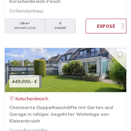
Korschenbroich-Pesch
Einfamilienhaus
125 m²
5
WOHNFLÄCHE
ZIMMER
449.000,- €
Korschenbroich
Charmante Doppelhaushälfte mit Garten und
Garage in ruhiger, begehrter Wohnlage von
Kleinenbroich
Doppelhaushälfte