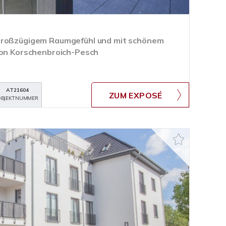
großzügigem Raumgefühl und mit schönem
von Korschenbroich-Pesch
AT21604
ZUM EXPOSÉ
BJEKTNUMMER