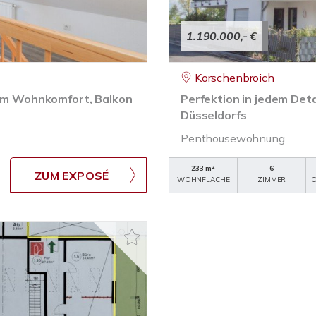
1.190.000,- €
Korschenbroich
m Wohnkomfort, Balkon
Perfektion in jedem Det
Düsseldorfs
Penthousewohnung
233 m²
6
ZUM EXPOSÉ
WOHNFLÄCHE
ZIMMER
O