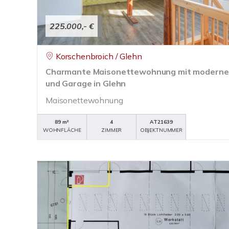
225.000,- €
Korschenbroich / Glehn
Charmante Maisonettewohnung mit moderne
und Garage in Glehn
Maisonettewohnung
89 m²
4
AT21639
WOHNFLÄCHE
ZIMMER
OBJEKTNUMMER