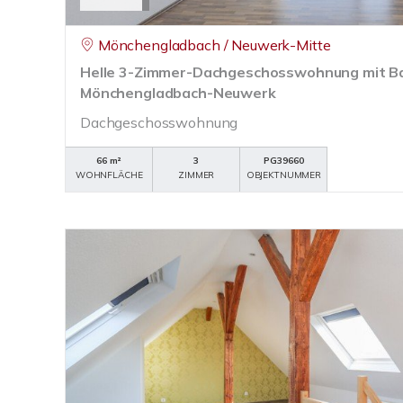
Mönchengladbach / Neuwerk-Mitte
Helle 3-Zimmer-Dachgeschosswohnung mit Ba
Mönchengladbach-Neuwerk
Dachgeschosswohnung
66 m²
3
PG39660
WOHNFLÄCHE
ZIMMER
OBJEKTNUMMER