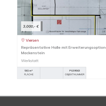
3.000,- €
Viersen
Repräsentative Halle mit Erweiterungsoptio
Mackenstein
Werkstatt
561 m²
PG39563
FLÄCHE
OBJEKTNUMMER