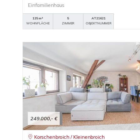
Einfamilienhaus
125 m²
5
AT21621
WOHNFLÄCHE
ZIMMER
OBJEKTNUMMER
249.000,- €
Korschenbroich / Kleinenbroich