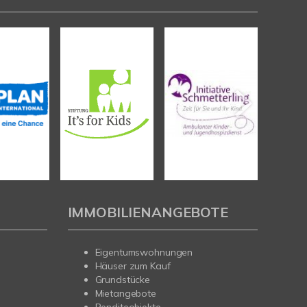
IMMOBILIENANGEBOTE
Eigentumswohnungen
Häuser zum Kauf
Grundstücke
Mietangebote
Renditeobjekte