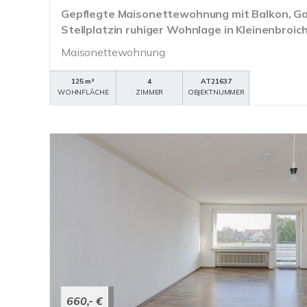
Gepflegte Maisonettewohnung mit Balkon, Ga
Stellplatzin ruhiger Wohnlage in Kleinenbroic
Maisonettewohnung
125 m²
4
AT21637
WOHNFLÄCHE
ZIMMER
OBJEKTNUMMER
660,- €