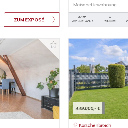
Maisonettewohnung
37 m²
1
ZUM EXPOSÉ
WOHNFLÄCHE
ZIMMER
O
449.000,- €
Korschenbroich