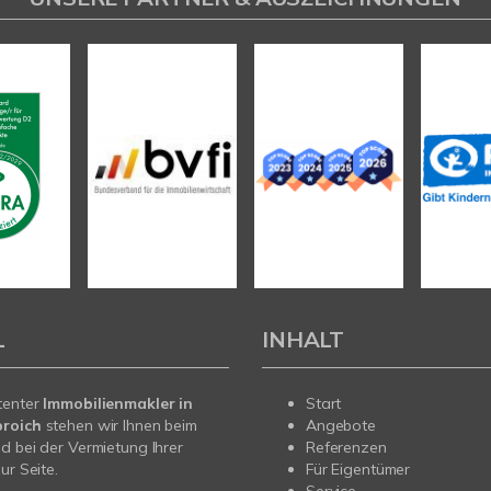
L
INHALT
tenter
Immobilienmakler in
Start
roich
stehen wir Ihnen beim
Angebote
d bei der Vermietung Ihrer
Referenzen
ur Seite.
Für Eigentümer
Service