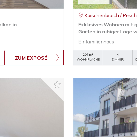
Korschenbroich / Pesch
lkon in
Exklusives Wohnen mit 
Garten in ruhiger Lage 
Einfamilienhaus
207 m²
4
ZUM EXPOSÉ
WOHNFLÄCHE
ZIMMER
O