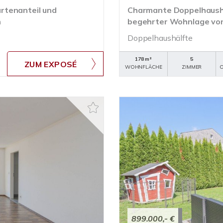
rtenanteil und
Charmante Doppelhaushäl
h
begehrter Wohnlage von
Doppelhaushälfte
178 m²
5
ZUM EXPOSÉ
WOHNFLÄCHE
ZIMMER
O
899.000,- €