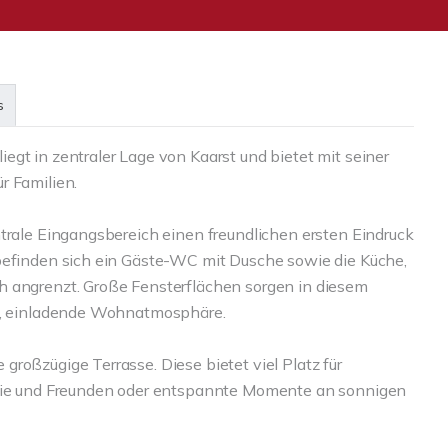
s
gt in zentraler Lage von Kaarst und bietet mit seiner
r Familien.
ntrale Eingangsbereich einen freundlichen ersten Eindruck
 befinden sich ein Gäste-WC mit Dusche sowie die Küche,
h angrenzt. Große Fensterflächen sorgen in diesem
me, einladende Wohnatmosphäre.
roßzügige Terrasse. Diese bietet viel Platz für
ilie und Freunden oder entspannte Momente an sonnigen