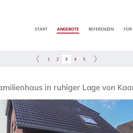
START
ANGEBOTE
REFERENZEN
FÜR
1
2
3
4
5
amilienhaus in ruhiger Lage von Ka