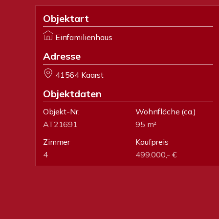
Objektart
Einfamilienhaus
Adresse
41564 Kaarst
Objektdaten
Objekt-Nr.
Wohnfläche
(ca.)
AT21691
95 m²
Zimmer
Kaufpreis
4
499.000,- €